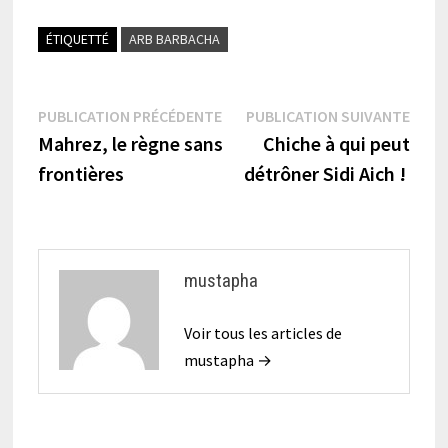
ÉTIQUETTÉ
ARB BARBACHA
Navigation
Publication
Publi
PUBLICATION PRÉCÉDENTE
PUBLICATION SUIVANTE
précédente :
suiva
Mahrez, le règne sans
Chiche à qui peut
de
frontières
détrôner Sidi Aich !
l’article
mustapha
Voir tous les articles de
mustapha →