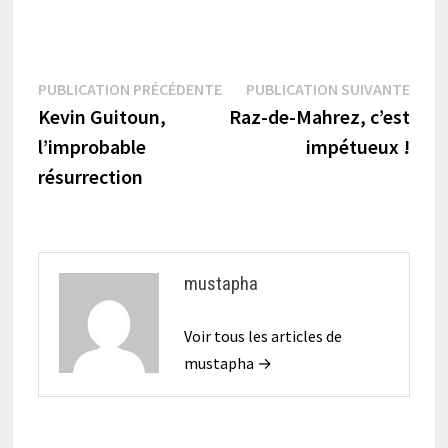
Navigation
Publication
Publi
PUBLICATION PRÉCÉDENTE
PUBLICATION SUIVANTE
précédente :
suiva
Kevin Guitoun,
Raz-de-Mahrez, c’est
de
l’improbable
impétueux !
l’article
résurrection
mustapha
Voir tous les articles de
mustapha →