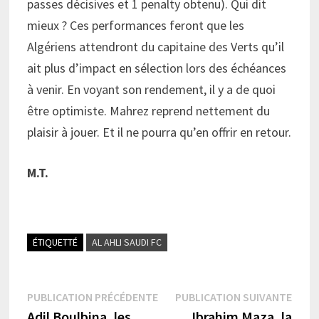
passes décisives et 1 penalty obtenu). Qui dit
mieux ? Ces performances feront que les
Algériens attendront du capitaine des Verts qu’il
ait plus d’impact en sélection lors des échéances
à venir. En voyant son rendement, il y a de quoi
être optimiste. Mahrez reprend nettement du
plaisir à jouer. Et il ne pourra qu’en offrir en retour.
M.T.
ÉTIQUETTÉ
AL AHLI SAUDI FC
Navigation
Publication
Publi
PUBLICATION PRÉCÉDENTE
PUBLICATION SUIVANTE
précédente :
suiva
Adil Boulbina, les
Ibrahim Maza, la