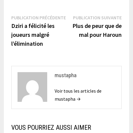
Navigation
Publication
Publi
PUBLICATION PRÉCÉDENTE
PUBLICATION SUIVANTE
précédente :
suiva
Dziri a félicité les
Plus de peur que de
de
joueurs malgré
mal pour Haroun
l’article
l’élimination
mustapha
Voir tous les articles de
mustapha →
VOUS POURRIEZ AUSSI AIMER