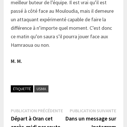
meilleur buteur de l’équipe. Il est vrai qu’il est
passé à côté face au Mouloudia, mais il demeure
un attaquant expérimenté capable de faire la
différence à n’importe quel moment. C’est donc
ce matin qu’on saura s’il pourra jouer face aux
Hamraoua ou non.
M. M.
ÉTIQUETTÉ
USMA
Navigation
Publication
Publi
PUBLICATION PRÉCÉDENTE
PUBLICATION SUIVANTE
précédente :
suiva
Départ à Oran cet
Dans un message sur
de
après-midi par route
Instagram