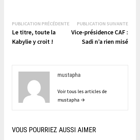
Navigation
Publication
Publi
PUBLICATION PRÉCÉDENTE
PUBLICATION SUIVANTE
précédente :
suiva
Le titre, toute la
Vice-présidence CAF :
de
Kabylie y croit !
Sadi n’a rien misé
l’article
mustapha
Voir tous les articles de
mustapha →
VOUS POURRIEZ AUSSI AIMER