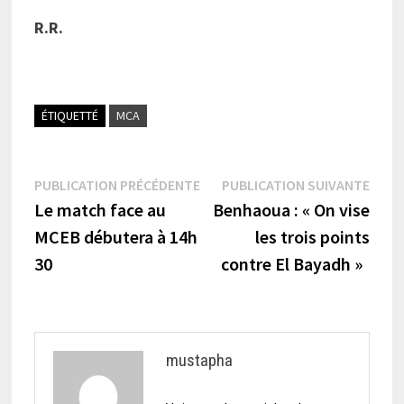
R.R.
ÉTIQUETTÉ
MCA
Navigation
Publication
Publi
PUBLICATION PRÉCÉDENTE
PUBLICATION SUIVANTE
précédente :
suiva
Le match face au
Benhaoua : « On vise
de
MCEB débutera à 14h
les trois points
l’article
30
contre El Bayadh »
mustapha