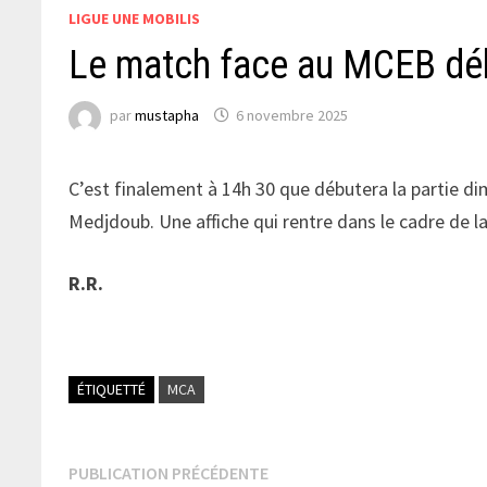
LIGUE UNE MOBILIS
Le match face au MCEB dé
par
mustapha
6 novembre 2025
C’est finalement à 14h 30 que débutera la partie d
Medjdoub. Une affiche qui rentre dans le cadre de l
R.R.
ÉTIQUETTÉ
MCA
Navigation
Publication
PUBLICATION PRÉCÉDENTE