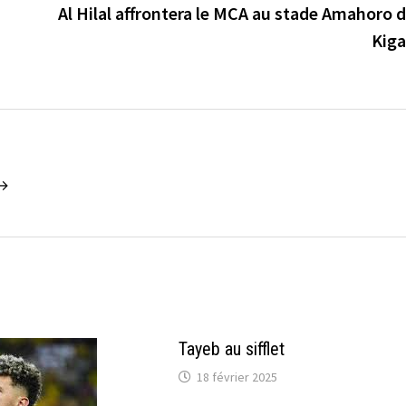
Al Hilal affrontera le MCA au stade Amahoro 
Kiga
 →
Tayeb au sifflet
18 février 2025