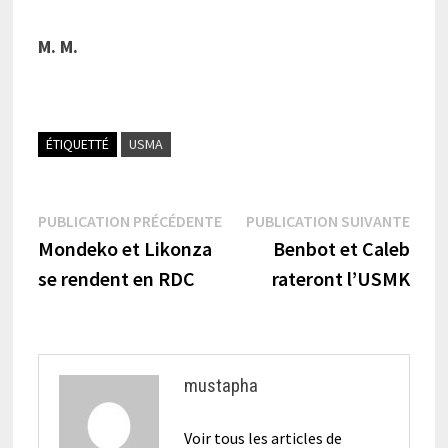
M. M.
ÉTIQUETTÉ
USMA
Navigation
Publication
Publi
PUBLICATION PRÉCÉDENTE
PUBLICATION SUIVANTE
précédente :
suiva
Mondeko et Likonza
Benbot et Caleb
de
se rendent en RDC
rateront l’USMK
l’article
mustapha
Voir tous les articles de