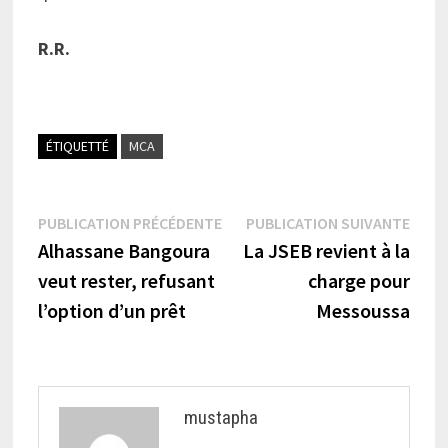
R.R.
ÉTIQUETTÉ
MCA
Navigation
Publication
Publi
PUBLICATION PRÉCÉDENTE
PUBLICATION SUIVANTE
précédente :
suiva
Alhassane Bangoura
La JSEB revient à la
de
veut rester, refusant
charge pour
l’article
l’option d’un prêt
Messoussa
mustapha