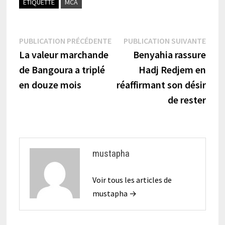
ÉTIQUETTÉ
MCA
Navigation
Publication
Publi
PUBLICATION PRÉCÉDENTE
PUBLICATION SUIVANTE
précédente :
suiva
La valeur marchande
Benyahia rassure
de
de Bangoura a triplé
Hadj Redjem en
l’article
en douze mois
réaffirmant son désir
de rester
mustapha
Voir tous les articles de
mustapha →