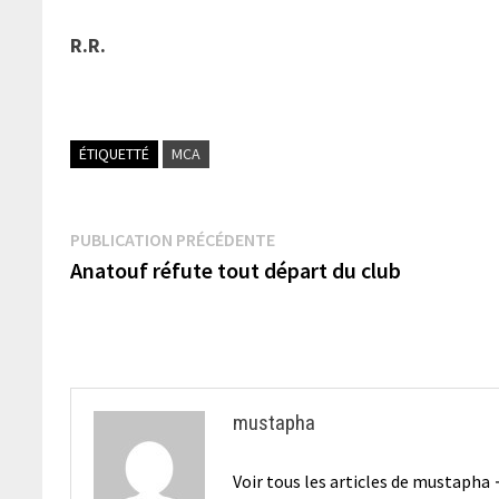
R.R.
ÉTIQUETTÉ
MCA
Navigation
Publication
PUBLICATION PRÉCÉDENTE
précédente :
Anatouf réfute tout départ du club
de
l’article
mustapha
Voir tous les articles de mustapha