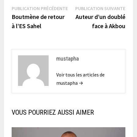
Navigation
Publication
Publi
PUBLICATION PRÉCÉDENTE
PUBLICATION SUIVANTE
précédente :
suiva
Boutmène de retour
Auteur d’un doublé
de
à l’ES Sahel
face à Akbou
l’article
mustapha
Voir tous les articles de
mustapha →
VOUS POURRIEZ AUSSI AIMER