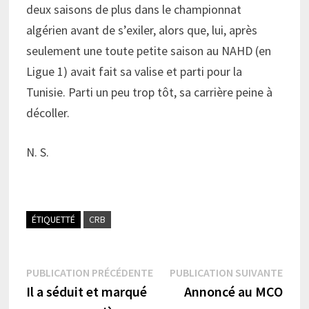
deux saisons de plus dans le championnat
algérien avant de s’exiler, alors que, lui, après
seulement une toute petite saison au NAHD (en
Ligue 1) avait fait sa valise et parti pour la
Tunisie. Parti un peu trop tôt, sa carrière peine à
décoller.
N. S.
ÉTIQUETTÉ
CRB
Navigation
Publication
Publi
PUBLICATION PRÉCÉDENTE
PUBLICATION SUIVANTE
précédente :
suiva
Il a séduit et marqué
Annoncé au MCO
de