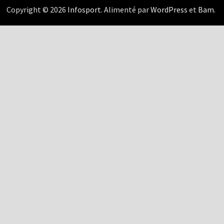
Copyright © 2026
Infosport
. Alimenté par
WordPress
et
Bam
.