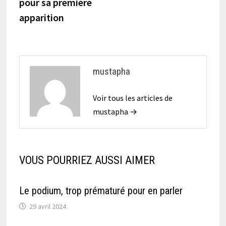
pour sa première
l’article
apparition
mustapha
Voir tous les articles de
mustapha →
VOUS POURRIEZ AUSSI AIMER
Le podium, trop prématuré pour en parler
29 avril 2024