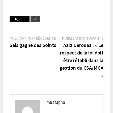
ÉTIQUETTÉ
PAC
Navigation
Publication
Publi
PUBLICATION PRÉCÉDENTE
PUBLICATION SUIVANTE
précédente :
suiva
Sais gagne des points
Aziz Derouaz : « Le
de
respect de la loi doit
l’article
être rétabli dans la
gestion du CSA/MCA
»
mustapha