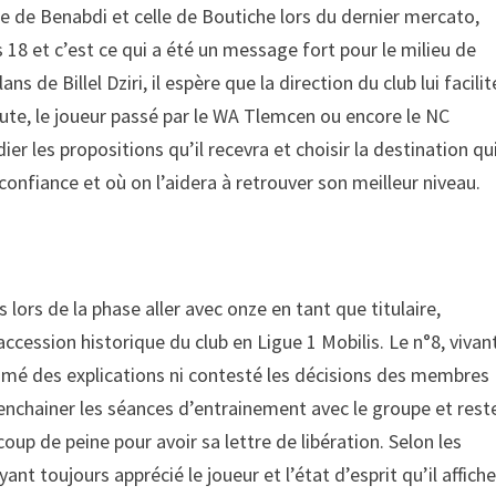
vée de Benabdi et celle de Boutiche lors du dernier mercato,
s 18 et c’est ce qui a été un message fort pour le milieu de
s de Billel Dziri, il espère que la direction du club lui facilit
ute, le joueur passé par le WA Tlemcen ou encore le NC
r les propositions qu’il recevra et choisir la destination qu
 confiance et où on l’aidera à retrouver son meilleur niveau.
 lors de la phase aller avec onze en tant que titulaire,
’accession historique du club en Ligue 1 Mobilis. Le n°8, vivan
amé des explications ni contesté les décisions des membres
d’enchainer les séances d’entrainement avec le groupe et rest
oup de peine pour avoir sa lettre de libération. Selon les
nt toujours apprécié le joueur et l’état d’esprit qu’il affich