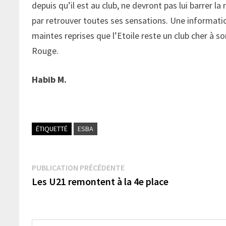
depuis qu’il est au club, ne devront pas lui barrer la 
par retrouver toutes ses sensations. Une informatio
maintes reprises que l’Etoile reste un club cher à so
Rouge.
Habib M.
ÉTIQUETTÉ
ESBA
Navigation
Publication
PUBLICATION PRÉCÉDENTE
précédente :
Les U21 remontent à la 4e place
de
l’article