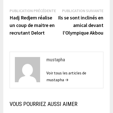
Navigation
Publication
Publi
PUBLICATION PRÉCÉDENTE
PUBLICATION SUIVANTE
précédente :
suiva
Hadj Redjem réalise
Ils se sont inclinés en
de
un coup de maitre en
amical devant
l’article
recrutant Delort
l’Olympique Akbou
mustapha
Voir tous les articles de
mustapha →
VOUS POURRIEZ AUSSI AIMER