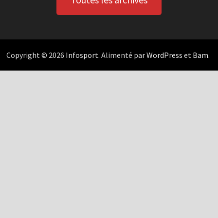
Copyright © 2026
Infosport
. Alimenté par
WordPress
et
Bam
.