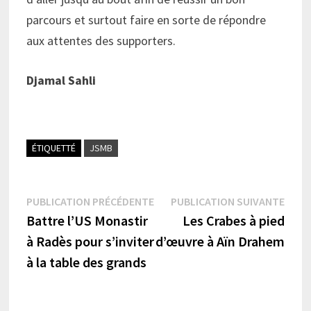
parcours et surtout faire en sorte de répondre
aux attentes des supporters.
Djamal Sahli
ÉTIQUETTÉ
JSMB
Navigation
Publication
Publi
PUBLICATION PRÉCÉDENTE
PUBLICATION SUIVANTE
précédente :
suiva
Battre l’US Monastir
Les Crabes à pied
de
à Radès pour s’inviter
d’œuvre à Aïn Drahem
l’article
à la table des grands