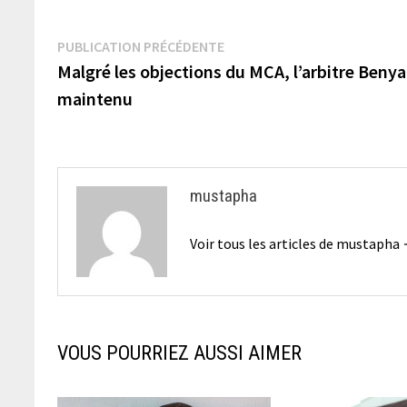
Navigation
Publication
PUBLICATION PRÉCÉDENTE
précédente :
Malgré les objections du MCA, l’arbitre Benya
de
maintenu
l’article
mustapha
Voir tous les articles de mustapha
VOUS POURRIEZ AUSSI AIMER