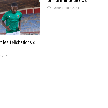
Un nul mérité des U21
10 novembre 2024
t les félicitations du
e 2025