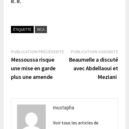
R. R.
ÉTIQUETTÉ
MCA
Navigation
Publication
Publi
PUBLICATION PRÉCÉDENTE
PUBLICATION SUIVANTE
précédente :
suiva
Messoussa risque
Beaumelle a discuté
de
une mise en garde
avec Abdellaoui et
l’article
plus une amende
Meziani
mustapha
Voir tous les articles de