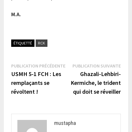
M.A.
ÉTIQUETTÉ
RCK
Navigation
Publication
Publi
PUBLICATION PRÉCÉDENTE
PUBLICATION SUIVANTE
précédente :
suiva
USMH 5-1 FCH : Les
Ghazali-Lehbiri-
de
remplaçants se
Kermiche, le trident
l’article
révoltent !
qui doit se réveiller
mustapha