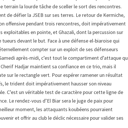
 terrain la lourde tâche de sceller le sort des rencontres.
nt de défier la JSEB sur ses terres. Le retour de Kermiche,
ion offensive pendant trois rencontres, doit impérativement
ns exploitables en pointe, et Ghazali, dont la percussion sur
de tueurs devant le but. Face à une défense el-biaroise qui
éternellement compter sur un exploit de ses défenseurs
. Samedi après-midi, c’est tout le compartiment d’attaque qu
 Cherif Hadjar maintient sa confiance en ce trio, mais il
 sur le rectangle vert. Pour espérer ramener un résultat
ffs, le trident doit impérativement hausser son niveau
ale. C’est un véritable test de caractère pour cette ligne de
nce. Le rendez-vous d’El Biar sera le juge de paix pour
u meilleur moment, les attaquants koubéens pourraient
enir et offrir au club le déclic nécessaire pour valider ses