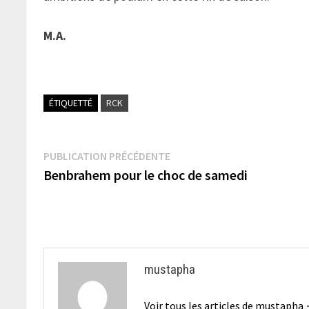
M.A.
ÉTIQUETTÉ
RCK
Navigation
Publication
PUBLICATION PRÉCÉDENTE
précédente :
Benbrahem pour le choc de samedi
de
l’article
mustapha
Voir tous les articles de mustapha