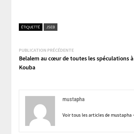
ÉTIQUETTÉ
JSEB
Navigation
Publication
PUBLICATION PRÉCÉDENTE
précédente :
Belalem au cœur de toutes les spéculations à
de
Kouba
l’article
mustapha
Voir tous les articles de mustapha