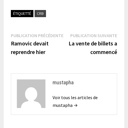
ÉTIQUETTÉ
CRB
Navigation
Publication
Publi
PUBLICATION PRÉCÉDENTE
PUBLICATION SUIVANTE
précédente :
suiva
Ramovic devait
La vente de billets a
de
reprendre hier
commencé
l’article
mustapha
Voir tous les articles de
mustapha →