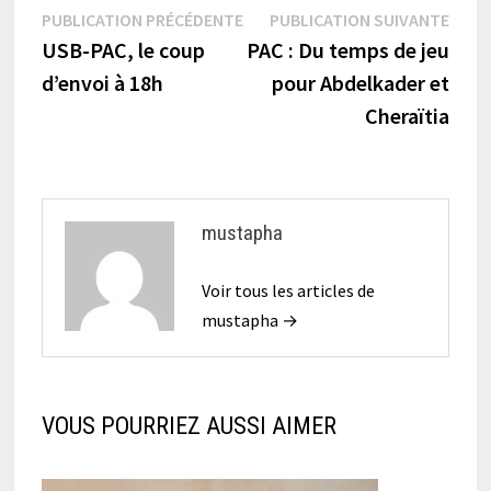
Navigation
Publication
Publi
PUBLICATION PRÉCÉDENTE
PUBLICATION SUIVANTE
précédente :
suiva
USB-PAC, le coup
PAC : Du temps de jeu
de
d’envoi à 18h
pour Abdelkader et
l’article
Cheraïtia
mustapha
Voir tous les articles de
mustapha →
VOUS POURRIEZ AUSSI AIMER