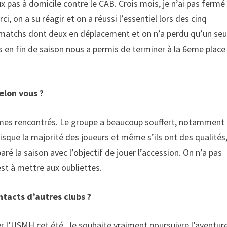
aux pas à domicile contre le CAB. Crois mois, je n’ai pas fermé
rci, on a su réagir et on a réussi l’essentiel lors des cinq
 matchs dont deux en déplacement et on n’a perdu qu’un seu
s en fin de saison nous a permis de terminer à la 6eme place
selon vous ?
mes rencontrés. Le groupe a beaucoup souffert, notamment
puisque la majorité des joueurs et même s’ils ont des qualités
é la saison avec l’objectif de jouer l’accession. On n’a pas
st à mettre aux oubliettes.
ntacts d’autres clubs ?
ter l’USMH cet été. Je souhaite vraiment poursuivre l’aventur