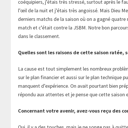
coéquipiers, j’étais très stressé, surtout après le f
l’œil de la nuit et j’étais très angoissé. Mais Dieu Me
derniers matchs de la saison où on a gagné quatre
match et c’était contre la JSBM. Notre bon parcour
dans le classement.
Quelles sont les raisons de cette saison ratée, 
La cause est tout simplement les nombreux problè
sur le plan financier et aussi sur le plan technique 
manquent d’expérience. On avait pourtant bien prépar
répondu aux attentes et je pense que cette saison e
Concernant votre avenir, avez-vous reçu des co
Oui, il y a des touches, mais je ne songe pas à quit