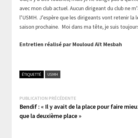
avec mon club actuel. Aucun dirigeant du club ne m’
l’USMH. J’espère que les dirigeants vont retenir la 
saison prochaine. Moi dans ma tête, je suis toujours
Entretien réalisé par Mouloud Aït Mesbah
ÉTIQUETTÉ
USMH
Navigation
Publication
PUBLICATION PRÉCÉDENTE
précédente :
Bendif : « Il y avait de la place pour faire mie
de
que la deuxième place »
l’article