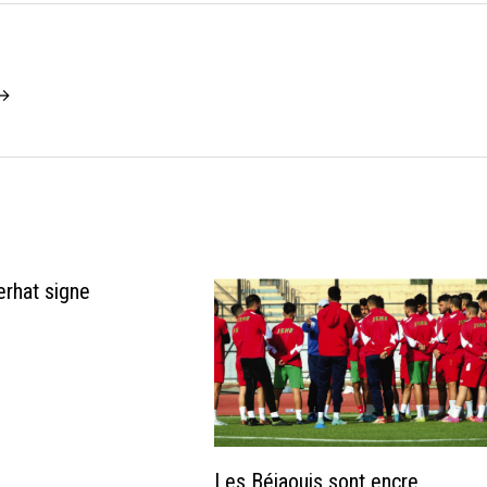
 →
rhat signe
5
Les Béjaouis sont encre