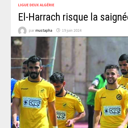
LIGUE DEUX ALGÉRIE
El-Harrach risque la saigné
par
mustapha
19 juin 2024