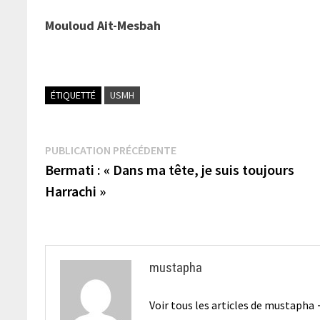
Mouloud Ait-Mesbah
ÉTIQUETTÉ
USMH
Navigation
Publication
PUBLICATION PRÉCÉDENTE
précédente :
Bermati : « Dans ma tête, je suis toujours
de
Harrachi »
l’article
mustapha
Voir tous les articles de mustapha