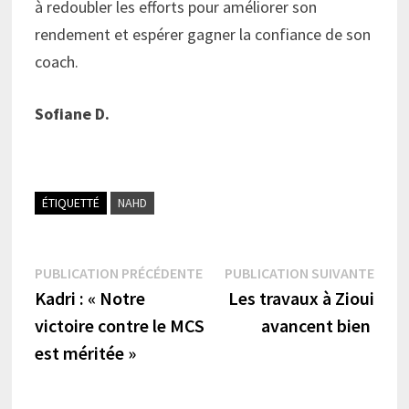
à redoubler les efforts pour améliorer son
rendement et espérer gagner la confiance de son
coach.
Sofiane D.
ÉTIQUETTÉ
NAHD
Navigation
Publication
Publi
PUBLICATION PRÉCÉDENTE
PUBLICATION SUIVANTE
précédente :
suiva
Kadri : « Notre
Les travaux à Zioui
de
victoire contre le MCS
avancent bien
l’article
est méritée »