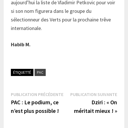
aujourd’hui la liste de Vladimir Petkovic pour voir
si son nom figurera dans le groupe du
sélectionneur des Verts pour la prochaine trêve
internationale.
Habib M.
ÉTIQUETTÉ
PAC
Navigation
Publication
Publi
PUBLICATION PRÉCÉDENTE
PUBLICATION SUIVANTE
précédente :
suiva
PAC : Le podium, ce
Dziri : « On
de
n’est plus possible !
méritait mieux ! »
l’article