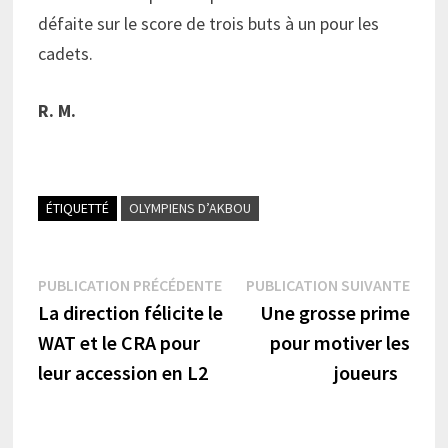
défaite sur le score de trois buts à un pour les
cadets.
R. M.
ÉTIQUETTÉ
OLYMPIENS D’AKBOU
Navigation
Publication
Publi
PUBLICATION PRÉCÉDENTE
PUBLICATION SUIVANTE
précédente :
suiva
La direction félicite le
Une grosse prime
de
WAT et le CRA pour
pour motiver les
l’article
leur accession en L2
joueurs