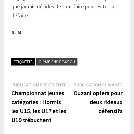
que jamais décidés de tout faire pour éviter la
défaite.
R. M.
ÉTIQUETTÉ
OLYMPIENS D’AKBOU
Navigation
Publication
Publi
PUBLICATION PRÉCÉDENTE
PUBLICATION SUIVANTE
précédente :
suiva
Championnat jeunes
Ouzani optera pour
de
catégories : Hormis
deux rideaux
l’article
les U15, les U17 et les
défensifs
U19 trébuchent