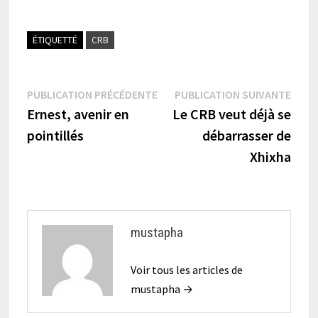
ÉTIQUETTÉ
CRB
Navigation
Publication
Publi
PUBLICATION PRÉCÉDENTE
PUBLICATION SUIVANTE
précédente :
suiva
Ernest, avenir en
Le CRB veut déjà se
de
pointillés
débarrasser de
l’article
Xhixha
mustapha
Voir tous les articles de
mustapha →