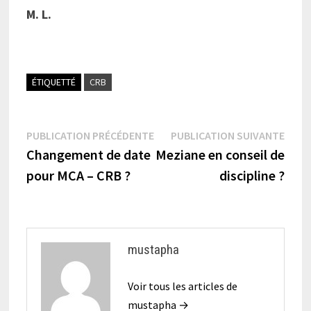
M. L.
ÉTIQUETTÉ
CRB
Navigation
Publication
Publi
PUBLICATION PRÉCÉDENTE
PUBLICATION SUIVANTE
précédente :
suiva
Changement de date
Meziane en conseil de
de
pour MCA – CRB ?
discipline ?
l’article
mustapha
Voir tous les articles de
mustapha →