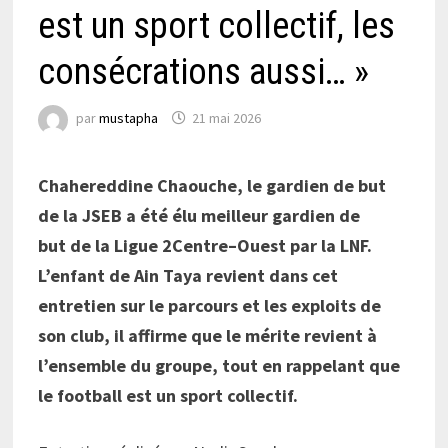
est un sport collectif, les
consécrations aussi… »
par
mustapha
21 mai 2026
Chahere
ddine
Chaouche
, le gardien de but
de la JSEB a été élu meilleur
gardien de
but
de la Ligue
2
C
entre
–
Ouest par la LNF.
L’enfant d
e
Ain
Taya
revient dans cet
entretien sur le parcours et les exploits de
son club, il affirme que le mérite revient à
l’ensemble du groupe, tout en rappelant que
le football est un sport collectif.