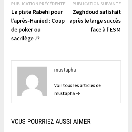
Navigation
Publication
Publi
PUBLICATION PRÉCÉDENTE
PUBLICATION SUIVANTE
précédente :
suiva
La piste Rabehi pour
Zeghdoud satisfait
de
l’après-Hanied : Coup
après le large succès
l’article
de poker ou
face à l’ESM
sacrilège !?
mustapha
Voir tous les articles de
mustapha →
VOUS POURRIEZ AUSSI AIMER