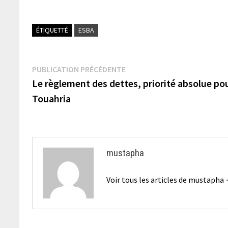
ÉTIQUETTÉ
ESBA
Navigation
Publication
PUBLICATION PRÉCÉDENTE
précédente :
Le règlement des dettes, priorité absolue po
de
Touahria
l’article
mustapha
Voir tous les articles de mustapha