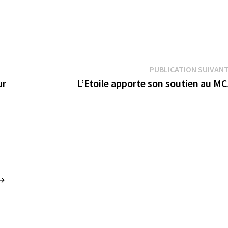
PUBLICATION SUIVAN
ur
L’Etoile apporte son soutien au M
 →