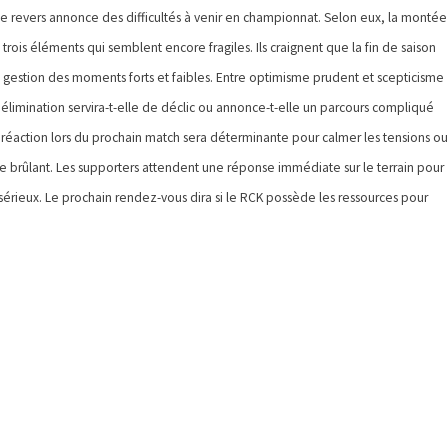
 ce revers annonce des difficultés à venir en championnat. Selon eux, la montée
rois éléments qui semblent encore fragiles. Ils craignent que la fin de saison
gestion des moments forts et faibles. Entre optimisme prudent et scepticisme
 élimination servira-t-elle de déclic ou annonce-t-elle un parcours compliqué
la réaction lors du prochain match sera déterminante pour calmer les tensions o
te brûlant. Les supporters attendent une réponse immédiate sur le terrain pour
 sérieux. Le prochain rendez-vous dira si le RCK possède les ressources pour