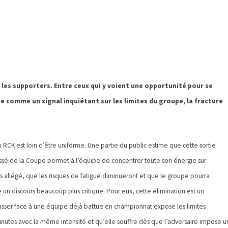
r les supporters. Entre ceux qui y voient une opportunité pour se
ie comme un signal inquiétant sur les limites du groupe, la fracture
u RCK est loin d’être uniforme. Une partie du public estime que cette sortie
ssé de la Coupe permet à l’équipe de concentrer toute son énergie sur
ais allégé, que les risques de fatigue diminueront et que le groupe pourra
n discours beaucoup plus critique. Pour eux, cette élimination est un
 passer face à une équipe déjà battue en championnat expose les limites
inutes avec la même intensité et qu’elle souffre dès que l’adversaire impose u