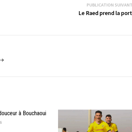
PUBLICATION SUIVAN
Le Raed prend la por
2 →
douceur à Bouchaoui
26