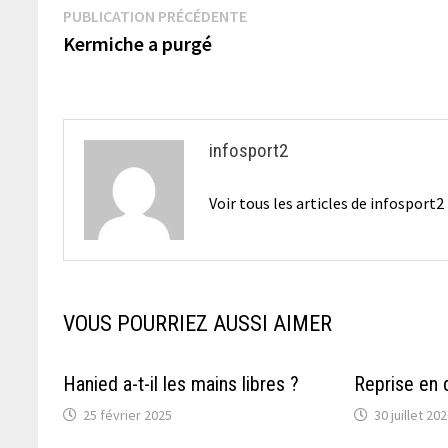
Navigation
Publication
PUBLICATION PRÉCÉDENTE
précédente :
Kermiche a purgé
de
l’article
infosport2
Voir tous les articles de infosport
VOUS POURRIEZ AUSSI AIMER
Hanied a-t-il les mains libres ?
Reprise en 
25 février 2025
30 juillet 20