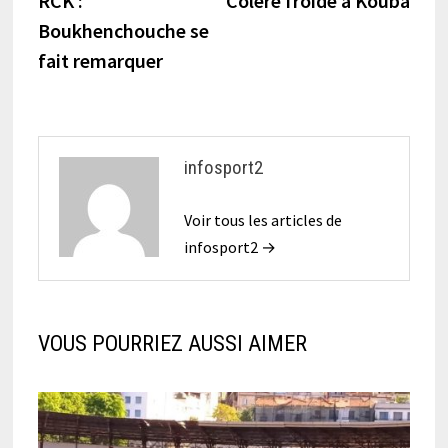
RCK :
Colère froide à Kouba
de
Boukhenchouche se
l’article
fait remarquer
infosport2
Voir tous les articles de
infosport2 →
VOUS POURRIEZ AUSSI AIMER