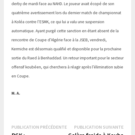
derby de mardi face au NAHD. Le joueur avait écopé de son
quatrième avertissement lors du dernier match de championnat
à Koléa contre l’ESMK, ce qui lui a valu une suspension
automatique. Ayant purgé cette sanction en étant absent de la
rencontre de Coupe d’Algérie face à la JSEB, vendredi,
Kermiche est désormais qualifié et disponible pour la prochaine
sortie du Raed à Benhaddad. Un retour important pour le secteur
offensif koubéen, qui cherchera à réagir après l’élimination subie
en Coupe.
M. A.
Navigation
Publication
Publi
PUBLICATION PRÉCÉDENTE
PUBLICATION SUIVANTE
précédente :
suiva