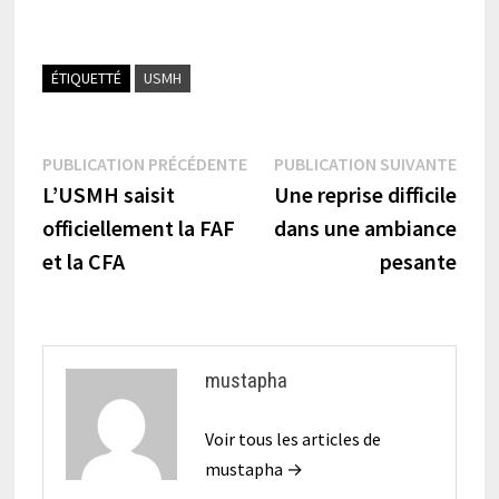
ÉTIQUETTÉ
USMH
Navigation
Publication
Publi
PUBLICATION PRÉCÉDENTE
PUBLICATION SUIVANTE
précédente :
suiva
L’USMH saisit
Une reprise difficile
de
officiellement la FAF
dans une ambiance
l’article
et la CFA
pesante
mustapha
Voir tous les articles de
mustapha →