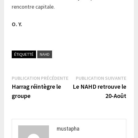
rencontre capitale.
O. Y.
ÉTIQUETTÉ
NAHD
Navigation
Publication
Publi
PUBLICATION PRÉCÉDENTE
PUBLICATION SUIVANTE
précédente :
suiva
Harrag réintègre le
Le NAHD retrouve le
de
groupe
20-Août
l’article
mustapha