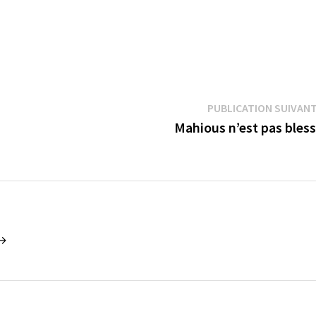
PUBLICATION SUIVAN
Mahious n’est pas bles
 →