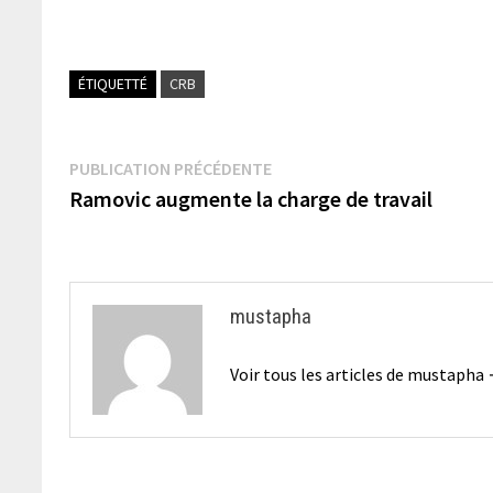
ÉTIQUETTÉ
CRB
Navigation
Publication
PUBLICATION PRÉCÉDENTE
précédente :
Ramovic augmente la charge de travail
de
l’article
mustapha
Voir tous les articles de mustapha