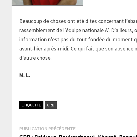
Beaucoup de choses ont été dites concernant l’ab
rassemblement de l’équipe nationale A’. D’ailleurs, 
information n’est pas du tout fondée du moment qu
avant-hier après-midi. Ce qui fait que son absence n
d’autre chose.
M. L.
ÉTIQUETTÉ
CRB
Navigation
Publication
PUBLICATION PRÉCÉDENTE
précédente :
CRB : Bekkour, Boukarchaoui, Khacef, Bengui