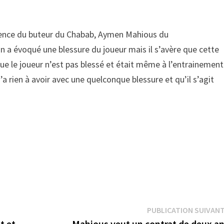
sence du buteur du Chabab, Aymen Mahious du
on a évoqué une blessure du joueur mais il s’avère que cette
e le joueur n’est pas blessé et était même à l’entrainement
’a rien à avoir avec une quelconque blessure et qu’il s’agit
PUBLICATION SUIVAN
t et
Mahious veut un contrat de deux a