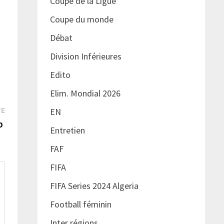
Coupe de la Ligue
Coupe du monde
Débat
Division Inférieures
Edito
Elim. Mondial 2026
Publication
TE
EN
suivante :
ub
Entretien
FAF
FIFA
FIFA Series 2024 Algeria
Football féminin
Inter régions