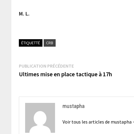
M. L.
ÉTIQUETTÉ
CRB
Navigation
Publication
PUBLICATION PRÉCÉDENTE
précédente :
Ultimes mise en place tactique à 17h
de
l’article
mustapha
Voir tous les articles de mustapha