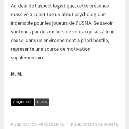
Au-delà de l’aspect logistique, cette présence
massive a constitué un atout psychologique
indéniable pour les joueurs de l’USMA. Se savoir
soutenus par des milliers de voix acquises à leur
cause, dans un environnement a priori hostile,
représente une source de motivation
supplémentaire.
M. M.
ÉTIQUETTÉ
USMA
Navigation
Publication
Publi
PUBLICATION PRÉCÉDENTE
PUBLICATION SUIVANTE