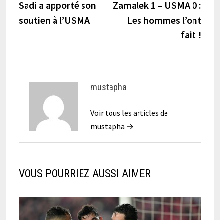
précédente :
suiva
Sadi a apporté son
Zamalek 1 – USMA 0 :
de
soutien à l’USMA
Les hommes l’ont
l’article
fait !
mustapha
Voir tous les articles de
mustapha →
VOUS POURRIEZ AUSSI AIMER