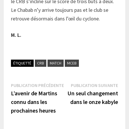
le CRB s’incline sur le score de trois buts à deux.
Le Chabab n’y arrive toujours pas et le club se
retrouve désormais dans l’œil du cyclone.
M. L.
ÉTIQUETTÉ
CRB
MATCH
MCEB
Navigation
Publication
Publi
PUBLICATION PRÉCÉDENTE
PUBLICATION SUIVANTE
précédente :
suiva
L’avenir de Martins
Un seul changement
de
connu dans les
dans le onze kabyle
l’article
prochaines heures