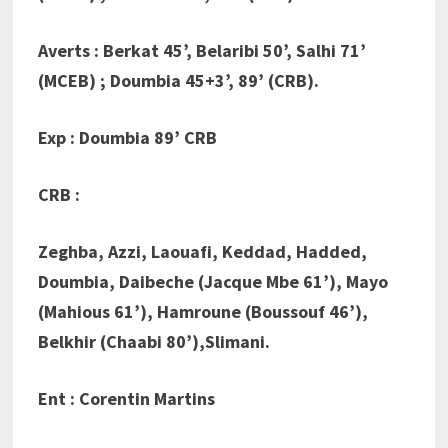
Averts : Berkat 45’, Belaribi 50’, Salhi 71’
(MCEB) ; Doumbia 45+3’, 89’ (CRB).
Exp : Doumbia 89’ CRB
CRB :
Zeghba, Azzi, Laouafi, Keddad, Hadded,
Doumbia, Daibeche (Jacque Mbe 61’), Mayo
(Mahious 61’), Hamroune (Boussouf 46’),
Belkhir (Chaabi 80’),Slimani.
Ent : Corentin Martins