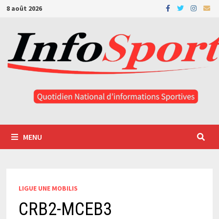
Passer
8 août 2026
au
contenu
MENU
LIGUE UNE MOBILIS
CRB2-MCEB3