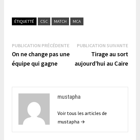
ÉTIQUETTÉ
CSC
MATCH
MCA
Navigation
Publication
Publi
PUBLICATION PRÉCÉDENTE
PUBLICATION SUIVANTE
précédente :
suiva
On ne change pas une
Tirage au sort
de
équipe qui gagne
aujourd’hui au Caire
l’article
mustapha
Voir tous les articles de
mustapha →