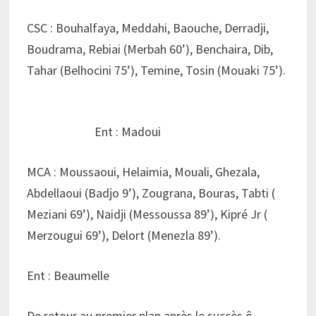
CSC : Bouhalfaya, Meddahi, Baouche, Derradji,
Boudrama, Rebiai (Merbah 60’), Benchaira, Dib,
Tahar (Belhocini 75’), Temine, Tosin (Mouaki 75’).
Ent : Madoui
MCA : Moussaoui, Helaimia, Mouali, Ghezala,
Abdellaoui (Badjo 9’), Zougrana, Bouras, Tabti (
Meziani 69’), Naidji (Messoussa 89’), Kipré Jr (
Merzougui 69’), Delort (Menezla 89’).
Ent : Beaumelle
De retour au premier plan après le succès ô