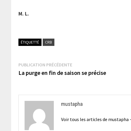
M. L.
ÉTIQUETTÉ
CRB
Navigation
Publication
PUBLICATION PRÉCÉDENTE
précédente :
La purge en fin de saison se précise
de
l’article
mustapha
Voir tous les articles de mustapha