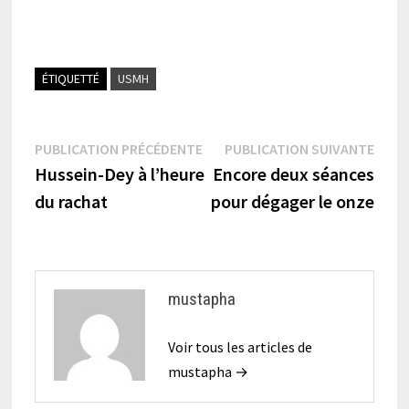
ÉTIQUETTÉ
USMH
Navigation
Publication
Publi
PUBLICATION PRÉCÉDENTE
PUBLICATION SUIVANTE
précédente :
suiva
Hussein-Dey à l’heure
Encore deux séances
de
du rachat
pour dégager le onze
l’article
mustapha
Voir tous les articles de
mustapha →