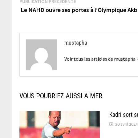
Navigation
Publication
PUBLICATION PRÉCÉDENTE
précédente :
Le NAHD ouvre ses portes à l’Olympique Ak
de
l’article
mustapha
Voir tous les articles de mustapha
VOUS POURRIEZ AUSSI AIMER
Kadri sort s
20 avril 2024