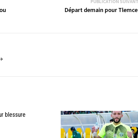
PUBLICATION SUIVAN
bou
Départ demain pour Tlemc
 →
ur blessure