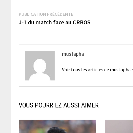
Navigation
Publication
PUBLICATION PRÉCÉDENTE
précédente :
J-1 du match face au CRBOS
de
l’article
mustapha
Voir tous les articles de mustapha
VOUS POURRIEZ AUSSI AIMER