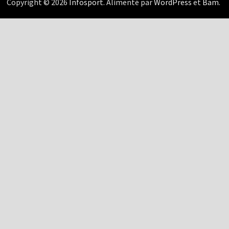
Copyright © 2026
Infosport
. Alimenté par
WordPress
et
Bam
.