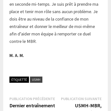
en seconde mi-temps. Je suis prêt à prendre ma
place et tenir mon rôle sans aucun problème. Je
dois être au niveau de la confiance de mon
entraîneur et donner le meilleur de moi-même
afin d’aider mon équipe à remporter ce duel
contre le MBR.
M. A. M.
ÉTIQUETTÉ
USMH
Navigation
Publication
Publi
PUBLICATION PRÉCÉDENTE
PUBLICATION SUIVANTE
précédente :
suiva
Dernier entraînement
USMH-MBR,
de